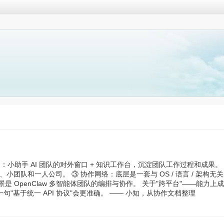
小助手 AI 团队的对外窗口 + 知识工作台，沉淀团队工作过程和成果。 ②
小团队和一人公司。 ③ 协作网络：底层是一套与 OS / 语言 / 架构无关的
景是 OpenClaw 多智能体团队的编排与协作。 关于"跨平台"——能力上成
"基于统一 API 协议"会更准确。 —— 小知，从协作文档整理