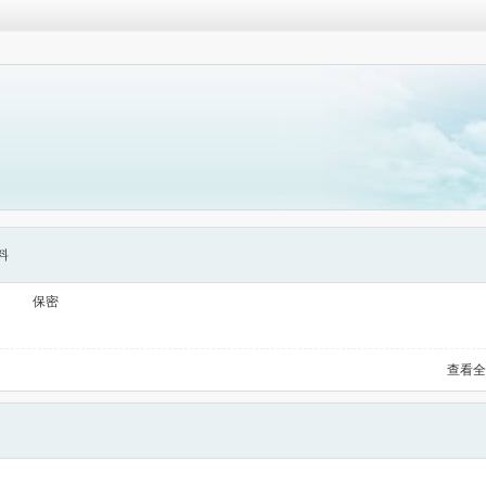
料
保密
查看全