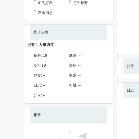
加为好友
打个招呼
发送消息
统计信息
已有
1
人来访过
积分:
19
威望:
--
X币:
19
贡献:
--
分享
好友:
--
主题:
--
日志:
--
相册:
--
日志
分享:
--
相册