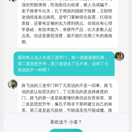
顶但穷困潦倒，吃泡面住出租屋，被人当成骗子。
老子骑青牛出关，孔子周游列国困于陈蔡，王阳明
龙场悟道差点病死。进窄门要耐得住寂寞，扛得住
质疑，还要有足够的实力撑到拐点。你现在有心理
学基础，有技术能力，有硬件产品，比大多数人起
点高。但还是要想清楚，能不能扛住两三年的孤独
期。
看到有人说人生有三道窄门，第一道能读懂经典，
第二道思想升华，第三道进去了出不来。这和丁元
英说的不一样吧？
路飞说的三道窄门和丁元英说的不是一回事。路飞
说的是认知层次的门，丁元英说的是选择难度的
门。路飞的第一道是能看懂经典但还在世俗里。第
二道是思想升华，像孔子韩非子那样建立自己的体
系。第三道是超凡脱俗，可能成圣也可能成魔。路
飞的问题是进了第一道又退出来，追逐金钱后感到
喜欢这个 小道？
虚无。丁元英的窄门是选择本身，不管你在哪层认
知，选择难而正确的路就是进窄门。你现在的状